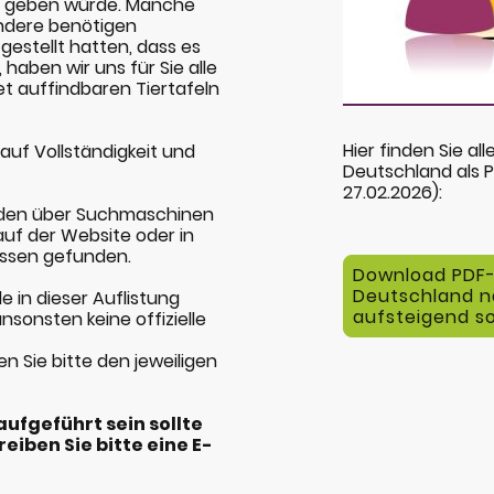
fel geben würde. Manche
ndere benötigen
estellt hatten, dass es
 haben wir uns für Sie alle
et auffindbaren Tiertafeln
.
Hier finden Sie al
auf Vollständigkeit und
Deutschland als 
27.02.2026):
urden über Suchmaschinen
uf der Website oder in
issen gefunden.
Download PDF-D
Deutschland n
e in dieser Auflistung
aufsteigend so
ansonsten keine offizielle
 Sie bitte den jeweiligen
 aufgeführt sein sollte
eiben Sie bitte eine E-