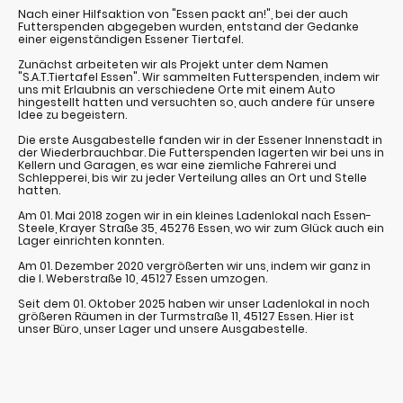
Nach einer Hilfsaktion von "Essen packt an!", bei der auch
Futterspenden abgegeben wurden, entstand der Gedanke
einer eigenständigen Essener Tiertafel.
Zunächst arbeiteten wir als Projekt unter dem Namen
"S.A.T.Tiertafel Essen". Wir sammelten Futterspenden, indem wir
uns mit Erlaubnis an verschiedene Orte mit einem Auto
hingestellt hatten und versuchten so, auch andere für unsere
Idee zu begeistern.
Die erste Ausgabestelle fanden wir in der Essener Innenstadt in
der Wiederbrauchbar. Die Futterspenden lagerten wir bei uns in
Kellern und Garagen, es war eine ziemliche Fahrerei und
Schlepperei, bis wir zu jeder Verteilung alles an Ort und Stelle
hatten.
Am 01. Mai 2018 zogen wir in ein kleines Ladenlokal nach Essen-
Steele, Krayer Straße 35, 45276 Essen, wo wir zum Glück auch ein
Lager einrichten konnten.
Am 01. Dezember 2020 vergrößerten wir uns, indem wir ganz in
die I. Weberstraße 10, 45127 Essen umzogen.
Seit dem 01. Oktober 2025 haben wir unser Ladenlokal in noch
größeren Räumen in der Turmstraße 11, 45127 Essen. Hier ist
unser Büro, unser Lager und unsere Ausgabestelle.